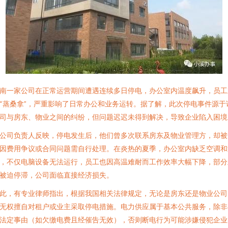
南一家公司在正常运营期间遭遇连续多日停电，办公室内温度飙升，员工
“蒸桑拿”，严重影响了日常办公和业务运转。据了解，此次停电事件源于
司与房东、物业之间的纠纷，但问题迟迟未得到解决，导致企业陷入困境
公司负责人反映，停电发生后，他们曾多次联系房东及物业管理方，却被
因费用争议或合同问题需自行处理。在炎热的夏季，办公室内缺乏空调和
，不仅电脑设备无法运行，员工也因高温难耐而工作效率大幅下降，部分
被迫停滞，公司面临直接经济损失。
此，有专业律师指出，根据我国相关法律规定，无论是房东还是物业公司
无权擅自对租户或业主采取停电措施。电力供应属于基本公共服务，除非
法定事由（如欠缴电费且经催告无效），否则断电行为可能涉嫌侵犯企业