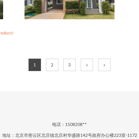
duct/
1
2
3
电话：1508208**
地址：北京市密云区北庄镇北庄村华盛路142号政府办公楼223室-1172